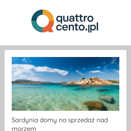
Przejdź
do
treści
Sprawy
ciekawe
i
mniej
ciekawe,
ale
bardzo
ważne
dla
każdego.
Sardynia domy na sprzedaż nad
morzem