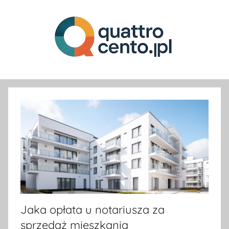
Przejdź
do
treści
Sprawy
ciekawe
i
mniej
ciekawe,
ale
bardzo
ważne
dla
każdego.
Jaka opłata u notariusza za
sprzedaż mieszkania