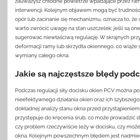
zauważysz chłodne powietrze wpadające przez ramy
interwencji. Kolejnym objawem mogą być trudności
opór lub zacinanie się mechanizmu, oznacza to, że 
warto zwrócić uwagę na stan uszczelek; jeśli są on
sugerować niewłaściwą regulację. W skrajnych pr
deformacji ramy lub skrzydła okiennego, co wiąże
wymiany całego okna.
Jakie są najczęstsze błędy podc
Podczas regulacji siły docisku okien PCV można p
nieefektywnego działania okien oraz ich szybszego
dokładnej analizy stanu okna przed przystąpieniem 
przystępuje do kręcenia śrub, co może prowadzić do
czy problem rzeczywiście leży w docisku, czy moż
okna. Kolejnym powszechnym błędem jest nadmiern