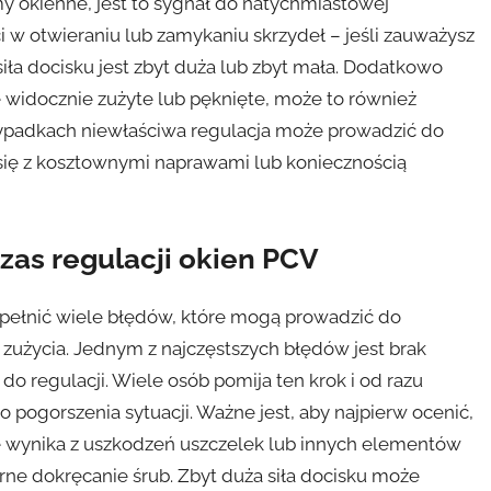
 okienne, jest to sygnał do natychmiastowej
 w otwieraniu lub zamykaniu skrzydeł – jeśli zauważysz
siła docisku jest zbyt duża lub zbyt mała. Dodatkowo
e widocznie zużyte lub pęknięte, może to również
zypadkach niewłaściwa regulacja może prowadzić do
 się z kosztownymi naprawami lub koniecznością
zas regulacji okien PCV
opełnić wiele błędów, które mogą prowadzić do
 zużycia. Jednym z najczęstszych błędów jest brak
do regulacji. Wiele osób pomija ten krok i od razu
 pogorszenia sytuacji. Ważne jest, aby najpierw ocenić,
e wynika z uszkodzeń uszczelek lub innych elementów
e dokręcanie śrub. Zbyt duża siła docisku może