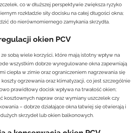
zczelek, co w dłuższej perspektywie zwiększa ryzyko
rnym rozkładzie siły docisku na całej długości okna;
adzić do nierównomiernego zamykania skrzydła.
 regulacji okien PCV
 ze sobą wiele korzyści, które mają istotny wpływ na
rzede wszystkim dobrze wyregulowane okna zapewniają
ami ciepła w zimie oraz ograniczeniem nagrzewania się
oszty ogrzewania oraz klimatyzacji, co jest szczególnie
kowo prawidłowy docisk wpływa na trwałość okien;
nąć kosztownych napraw oraz wymiany uszczelek czy
owania – dobrze działające okna łatwiej się otwierają i
dużych skrzydeł lub okien balkonowych.
cją a konserwacją okien PCV