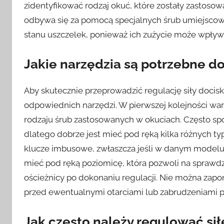
zidentyfikować rodzaj okuć, które zostały zastos
odbywa się za pomocą specjalnych śrub umiejscow
stanu uszczelek, ponieważ ich zużycie może wpływ
Jakie narzędzia są potrzebne do
Aby skutecznie przeprowadzić regulację siły docis
odpowiednich narzędzi. W pierwszej kolejności war
rodzaju śrub zastosowanych w okuciach. Często spo
dlatego dobrze jest mieć pod ręką kilka różnych
klucze imbusowe, zwłaszcza jeśli w danym modelu 
mieć pod ręką poziomicę, która pozwoli na spraw
ościeżnicy po dokonaniu regulacji. Nie można zapo
przed ewentualnymi otarciami lub zabrudzeniami p
Jak często należy regulować si