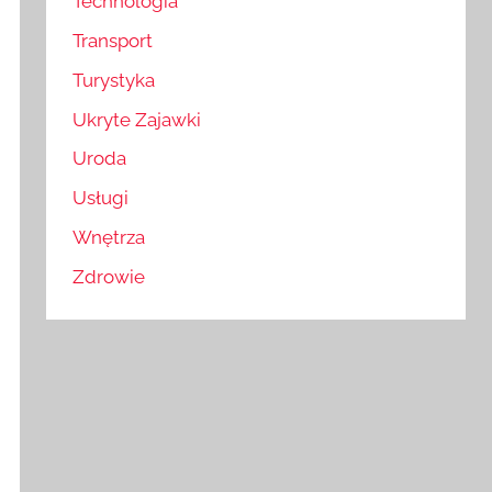
Technologia
Transport
Turystyka
Ukryte Zajawki
Uroda
Usługi
Wnętrza
Zdrowie