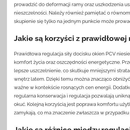
prowadzić do deformacji ramy oraz uszkodzenia us
nieszczelności. Należy również pamiętać o równomie
skupienie się tylko na jednym punkcie może prow
Jakie są korzyści z prawidłowej
Prawidłowa regulacja siły docisku okien PCV niesie
komfort życia oraz oszczędności energetyczne. P
lepsze uszczelnienie, co skutkuje mniejszymi strat
wnętrz latem. Dzięki temu można znacząco obniżyć k
ważne w kontekście rosnących cen energii. Dodat
regularna konserwacja i regulacja pozwalają unik
okuć. Kolejną korzyścią jest poprawa komfortu użytk
zamykają, co ma znaczenie zwłaszcza w przypadku 
Jakie są różnice między regula