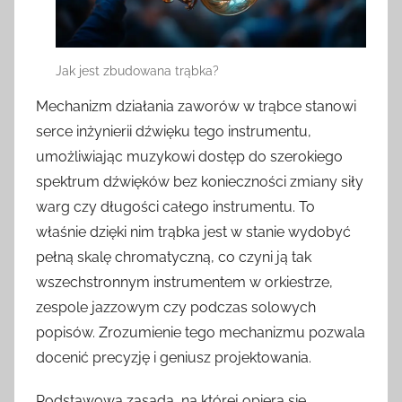
Jak jest zbudowana trąbka?
Mechanizm działania zaworów w trąbce stanowi
serce inżynierii dźwięku tego instrumentu,
umożliwiając muzykowi dostęp do szerokiego
spektrum dźwięków bez konieczności zmiany siły
warg czy długości całego instrumentu. To
właśnie dzięki nim trąbka jest w stanie wydobyć
pełną skalę chromatyczną, co czyni ją tak
wszechstronnym instrumentem w orkiestrze,
zespole jazzowym czy podczas solowych
popisów. Zrozumienie tego mechanizmu pozwala
docenić precyzję i geniusz projektowania.
Podstawową zasadą, na której opiera się