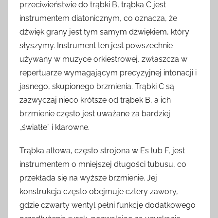
przeciwieństwie do trąbki B, trąbka C jest
instrumentem diatonicznym, co oznacza, że
dźwięk grany jest tym samym dźwiękiem, który
słyszymy. Instrument ten jest powszechnie
używany w muzyce orkiestrowej, zwłaszcza w
repertuarze wymagającym precyzyjnej intonacji i
jasnego, skupionego brzmienia. Trąbki C są
zazwyczaj nieco krótsze od trąbek B, a ich
brzmienie często jest uważane za bardziej
„światłe” i klarowne.
Trąbka altowa, często strojona w Es lub F, jest
instrumentem o mniejszej długości tubusu, co
przekłada się na wyższe brzmienie. Jej
konstrukcja często obejmuje cztery zawory,
gdzie czwarty wentyl pełni funkcję dodatkowego